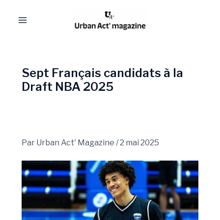
Aller
Navigation
Main
au
des
Menu
contenu
articles
Sept Français candidats à la
Draft NBA 2025
Par
Urban Act' Magazine
/
2 mai 2025