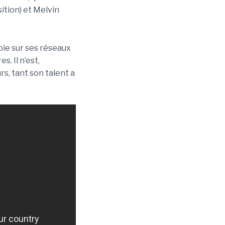
ition) et Melvin
oie sur ses réseaux
s. Il n’est,
rs, tant son talent a