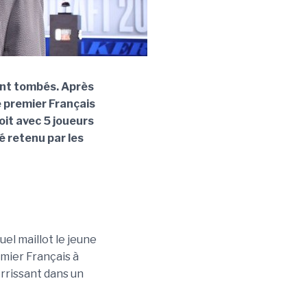
sont tombés. Après
e premier Français
loit avec 5 joueurs
té retenu par les
el maillot le jeune
mier Français à
errissant dans un