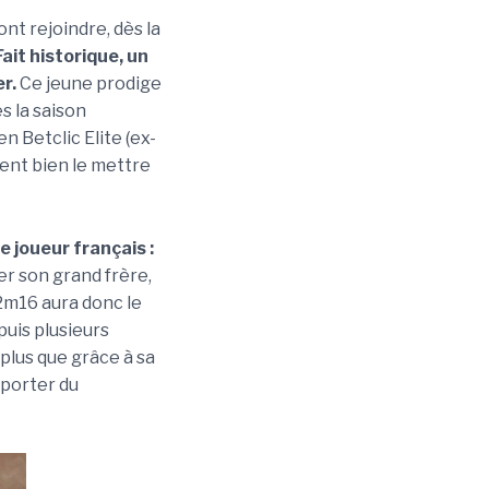
nt rejoindre, dès la
Fait historique, un
er.
Ce jeune prodige
s la saison
n Betclic Elite (ex-
tent bien le mettre
e joueur français :
er son grand frère,
 2m16 aura donc le
puis plusieurs
 plus que grâce à sa
pporter du