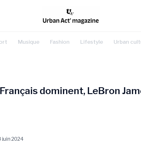
ort
Musique
Fashion
Lifestyle
Urban cult
s Français dominent, LeBron Jam
 juin 2024