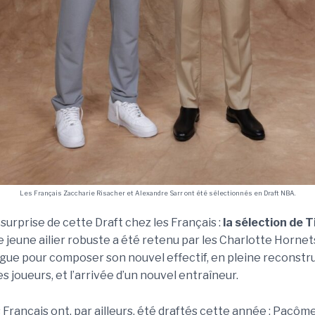
Les Français Zaccharie Risacher et Alexandre Sarr ont été sélectionnés en Draft NBA.
a surprise de cette Draft chez les Français :
la sélection de T
 jeune ailier robuste a été retenu par les Charlotte Hornets
ugue pour composer son nouvel effectif, en pleine reconstru
es joueurs, et l’arrivée d’un nouvel entraîneur.
Français ont, par ailleurs, été draftés cette année : Pacôme