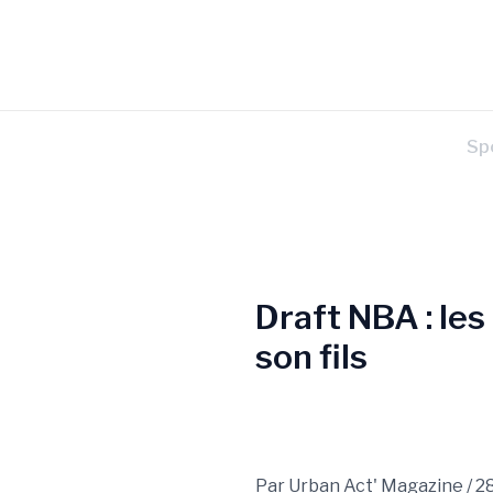
Aller
Navigation
au
des
contenu
articles
Sp
Draft NBA : le
son fils
Par
Urban Act' Magazine
/
28