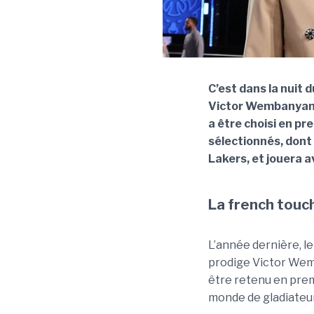
C’est dans la nuit 
Victor Wembanyama 
a être choisi en pr
sélectionnés, dont 
Lakers, et jouera a
La french touch
L’année dernière, le
prodige Victor Wemb
être retenu en premi
monde de gladiateu