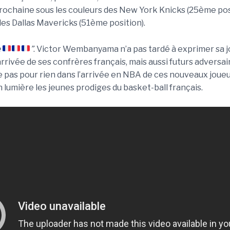
prochaine sous les couleurs des New York Knicks (25ème pos
 les Dallas Mavericks (51ème position).
e
”
. Victor Wembanyama n’a pas tardé à exprimer sa j
’arrivée de ses confrères français, mais aussi futurs adversaire
te pas pour rien dans l’arrivée en NBA de ces nouveaux joueu
 lumière les jeunes prodiges du basket-ball français.