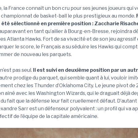
la France connaît un bon cru pour ses jeunes joueurs qui vo
e championnat de basket-ball le plus prestigieux au monde.
 été sélectionné en première position : Zaccharie Risach
auparavant en tant qu’ailier à Bourg-en-Bresse, rejoindra dè
es Atlanta Hawks. Fort de sa vivacité et de son jeu agressif e
arquer le score, le Français a su séduire les Hawks qui comp
ammer de nouveau les parquets.
n’est pas seul.
Il est suivi en deuxième position par un autr
autre prodige du parquet, qui semble quant à lui, vouloir imit
llement chez les Thunder d’Oklahoma City. Le jeune pivot de
son aîné avec les Washington Wizards, qui le draguait déjà de
du fait que la défense leur fait cruellement défaut. D’autant
xandre Sarr est un défenseur polyvalent : un profil qui va a
ectif de l’équipe de la capitale américaine.