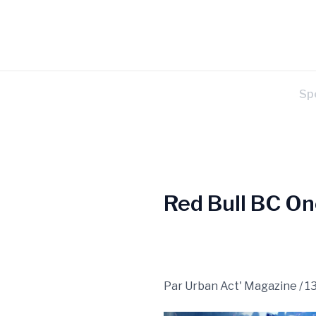
Aller
Navigation
au
des
contenu
articles
Sp
Red Bull BC On
Par
Urban Act' Magazine
/
1