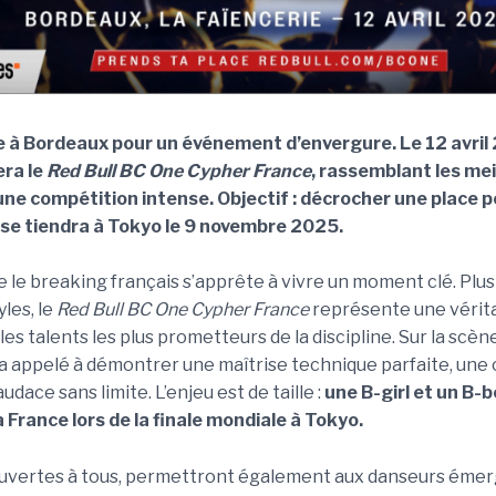
te à Bordeaux pour un événement d’envergure. Le 12 avril
era le
Red Bull BC One Cypher France
, rassemblant les mei
une compétition intense. Objectif : décrocher une place p
i se tiendra à Tokyo le 9 novembre 2025.
e le breaking français s’apprête à vivre un moment clé. Plus
les, le
Red Bull BC One Cypher France
représente une vérita
les talents les plus prometteurs de la discipline. Sur la scèn
 appelé à démontrer une maîtrise technique parfaite, une 
dace sans limite. L’enjeu est de taille :
une B-girl et un B-b
 France lors de la finale mondiale à Tokyo.
 ouvertes à tous, permettront également aux danseurs émer