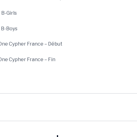
 B-Girls
n B-Boys
 One Cypher France – Début
 One Cypher France – Fin