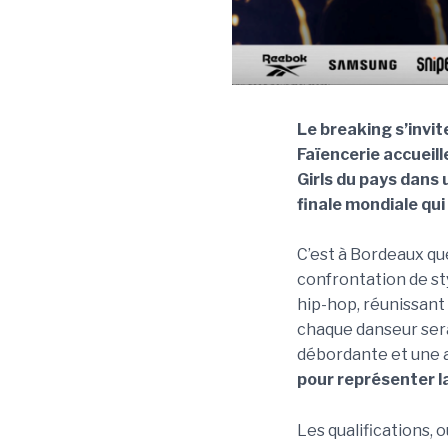
Le breaking s’invi
Faïencerie accueill
Girls du pays dans 
finale mondiale qu
C’est à Bordeaux qu
confrontation de sty
hip-hop, réunissant 
chaque danseur sera
débordante et une au
pour représenter la
Les qualifications,