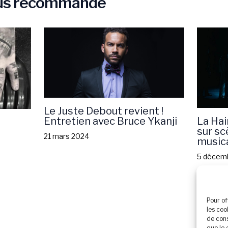
ous recommande
Le Juste Debout revient !
La Hain
Entretien avec Bruce Ykanji
sur s
21 mars 2024
music
5 décem
Pour of
les coo
de cons
que le 