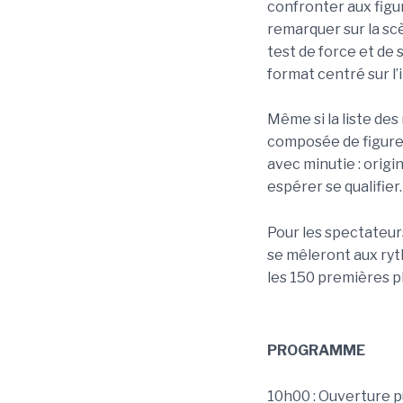
confronter aux figu
remarquer sur la scè
test de force et de
format centré sur l’
Même si la liste des
composée de figures
avec minutie : origi
espérer se qualifier.
Pour les spectateurs
se mêleront aux ryt
les 150 premières pla
PROGRAMME
10h00 : Ouverture p