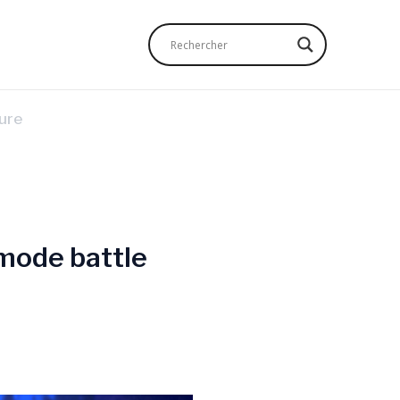
ure
mode battle