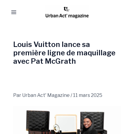
Aller
Navigation
Main
au
des
Menu
contenu
articles
Louis Vuitton lance sa
première ligne de maquillage
avec Pat McGrath
Par
Urban Act' Magazine
/
11 mars 2025