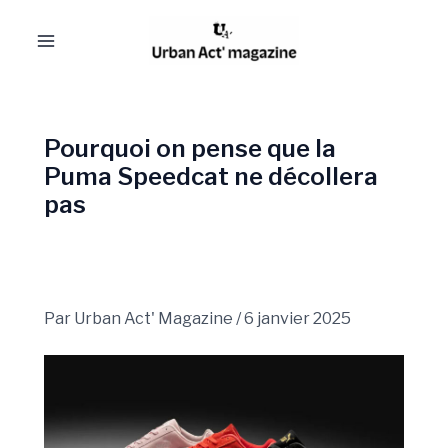
Aller
Navigation
Main
au
des
Menu
contenu
articles
Pourquoi on pense que la
Puma Speedcat ne décollera
pas
Par
Urban Act' Magazine
/
6 janvier 2025