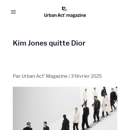
Aller
Navigation
Main
au
des
Menu
contenu
articles
Kim Jones quitte Dior
Par
Urban Act' Magazine
/
3 février 2025