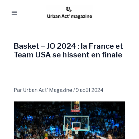
Aller
Navigation
Main
au
des
Menu
contenu
articles
Basket – JO 2024 : la France et
Team USA se hissent en finale
Par
Urban Act' Magazine
/
9 août 2024