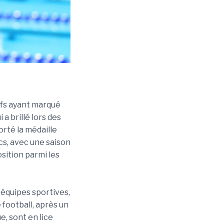
ifs ayant marqué
a brillé lors des
orté la médaille
cs, avec une saison
sition parmi les
 équipes sportives,
football, après un
e, sont en lice