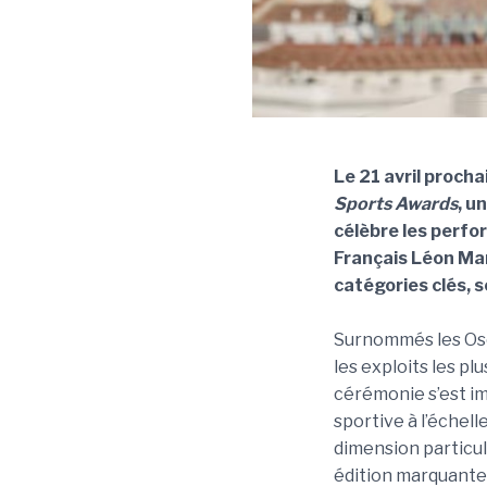
Le 21 avril procha
Sports Awards
, u
célèbre les perfo
Français Léon Ma
catégories clés, s
Surnommés les Osc
les exploits les p
cérémonie s’est i
sportive à l’échell
dimension particul
édition marquante, 