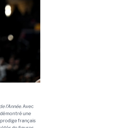
 de l’Année
. Avec
 a démontré une
 prodige français
côtés de figures