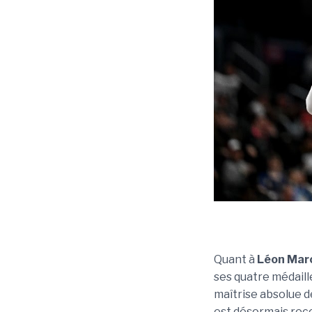
Quant à
Léon Mar
ses quatre médaill
maîtrise absolue de
est désormais reco