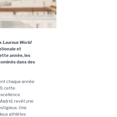
x
Laureus World
ationale et
ette année, les
nominés dans des
nt chaque année
9, cette
excellence
à Madrid, revêt une
estigieux. Une
 deux athlètes