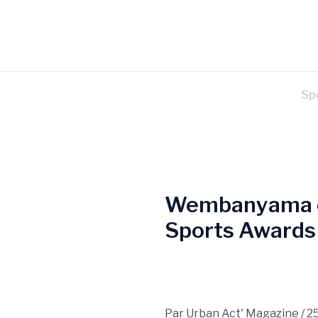
Aller
Navigation
au
des
contenu
articles
Sp
Wembanyama e
Sports Awards
Par
Urban Act' Magazine
/
2