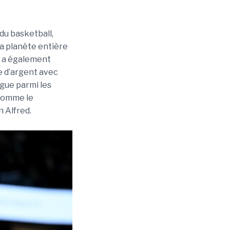
du basketball,
la planète entière
l a également
e d’argent avec
ngue parmi les
 comme le
 Alfred.