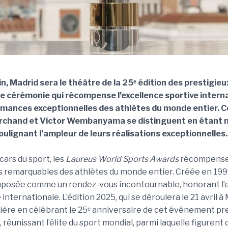
in, Madrid sera le théâtre de la 25ᵉ édition des prestigieu
ne cérémonie qui récompense l’excellence sportive intern
rmances exceptionnelles des athlètes du monde entier. C
rchand et Victor Wembanyama se distinguent en étant 
oulignant l’ampleur de leurs réalisations exceptionnelles.
ars du sport, les
Laureus World Sports Awards
récompense
lus remarquables des athlètes du monde entier. Créée en 199
mposée comme un rendez-vous incontournable, honorant l’
e internationale. L’édition 2025, qui se déroulera le 21 avril 
ière en célébrant le 25ᵉ anniversaire de cet événement pr
réunissant l’élite du sport mondial, parmi laquelle figurent