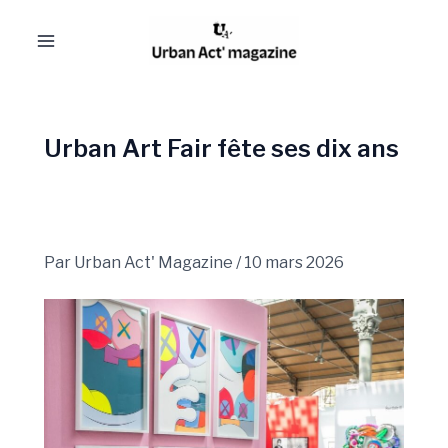
Aller
Navigation
Main
au
des
Menu
contenu
articles
Urban Art Fair fête ses dix ans
Par
Urban Act' Magazine
/
10 mars 2026