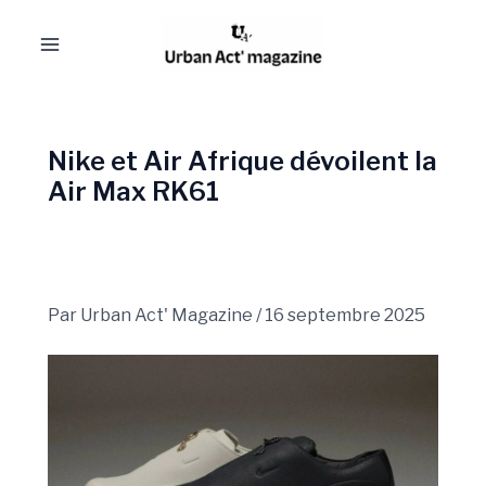
Aller
Navigation
Main
au
des
Menu
contenu
articles
Nike et Air Afrique dévoilent la
Air Max RK61
Par
Urban Act' Magazine
/
16 septembre 2025