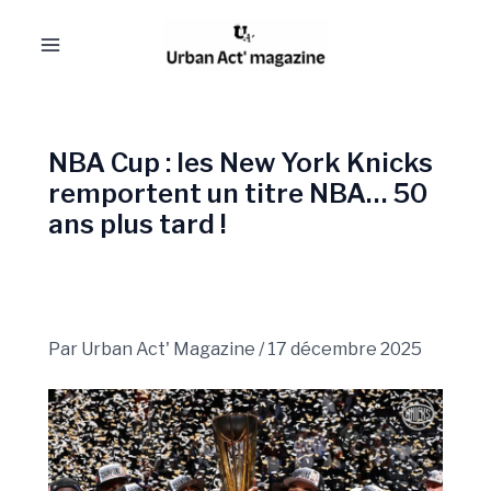
Aller
Navigation
Main
au
des
Menu
contenu
articles
NBA Cup : les New York Knicks
remportent un titre NBA… 50
ans plus tard !
Par
Urban Act' Magazine
/
17 décembre 2025