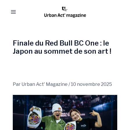
Aller
Navigation
Main
au
des
Menu
contenu
articles
Finale du Red Bull BC One : le
Japon au sommet de son art !
Par
Urban Act' Magazine
/
10 novembre 2025