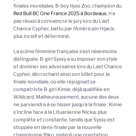
finales mondiales. B-boy Ilyes Zoo, champion du
Red Bull BC One France 2025 à Bordeaux
, n’a
pas réussi à convaincre le jury lors du Last
Chance Cypher, battu par l’Américain Hijack,
plus incisif et déterminé.
La scène féminine française s’est néanmoins
distinguée. B-girl Syssy a su imposer son style
et dominer ses adversaires lors du Last Chance
Cypher, décrochant ainsi son billet pour la
finale mondiale, où elle rejoignait sa
compatriote B-girl Kimie, déjà qualifiée en
Wildcard. Malheureusement, aucune des deux
ne parviendra à se hisser jusqu’à la finale : Kimie
s’incline face à la Lituanienne Nicka, plus
complète et constante, tandis que Syssy est
stoppée en demi-finale par la nouvelle
championne Riko, malgré une prestation