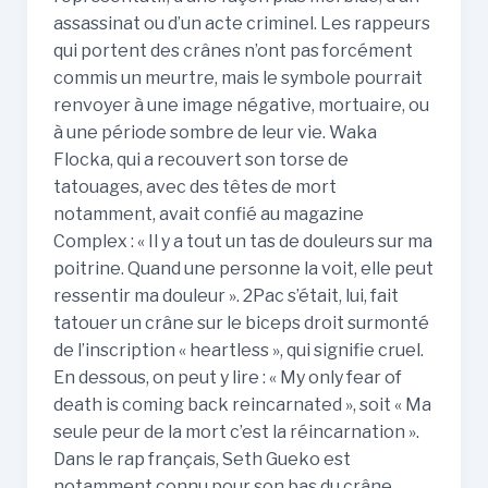
assassinat ou d’un acte criminel. Les rappeurs
qui portent des crânes n’ont pas forcément
commis un meurtre, mais le symbole pourrait
renvoyer à une image négative, mortuaire, ou
à une période sombre de leur vie. Waka
Flocka, qui a recouvert son torse de
tatouages, avec des têtes de mort
notamment, avait confié au magazine
Complex : « Il y a tout un tas de douleurs sur ma
poitrine. Quand une personne la voit, elle peut
ressentir ma douleur ». 2Pac s’était, lui, fait
tatouer un crâne sur le biceps droit surmonté
de l’inscription « heartless », qui signifie cruel.
En dessous, on peut y lire : « My only fear of
death is coming back reincarnated », soit « Ma
seule peur de la mort c’est la réincarnation ».
Dans le rap français, Seth Gueko est
notamment connu pour son bas du crâne