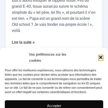
tout d’abord évoquer le rappeur Issue. Fils du
grand E-40, Issue aurait pu suivre le schéma
simpliste du « tel père, tel fils », et pourtant il n’en
est rien. « Papa est un grand nom de la scène
Old school ? Je vais fonder ma propre école ! »,
voilà
Lire la suite »
Vos préférences sur les
cookies
Pour offrir les meilleures expériences, nous utilisons des technologies
telles que les cookies pour stocker et/ou accéder aux informations des
À propos
appareils. Le fait de consentir à ces technologies nous permettra de traiter
Mentions légales
des données telles que le comportement de navigation ou les ID uniques
sur ce site. Le fait de ne pas consentir ou de retirer son consentement peut
Politique de confidentialité
avoir un effet négatif sur certaines caractéristiques et fonctions.
Nous rejoindre
Contact
Accepter