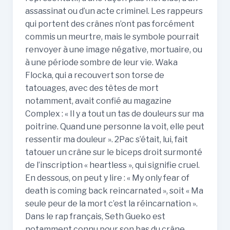
assassinat ou d’un acte criminel. Les rappeurs
qui portent des crânes n’ont pas forcément
commis un meurtre, mais le symbole pourrait
renvoyer à une image négative, mortuaire, ou
à une période sombre de leur vie. Waka
Flocka, qui a recouvert son torse de
tatouages, avec des têtes de mort
notamment, avait confié au magazine
Complex : « Il y a tout un tas de douleurs sur ma
poitrine. Quand une personne la voit, elle peut
ressentir ma douleur ». 2Pac s’était, lui, fait
tatouer un crâne sur le biceps droit surmonté
de l’inscription « heartless », qui signifie cruel.
En dessous, on peut y lire : « My only fear of
death is coming back reincarnated », soit « Ma
seule peur de la mort c’est la réincarnation ».
Dans le rap français, Seth Gueko est
notamment connu pour son bas du crâne