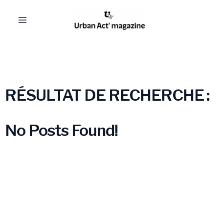
Aller
Main
au
Menu
contenu
RÉSULTAT DE RECHERCHE :
No Posts Found!